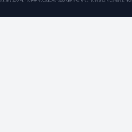
均来源于互联网，仅供学习交流使用，版权归原作者所有。 如有侵权请联系我们，我们